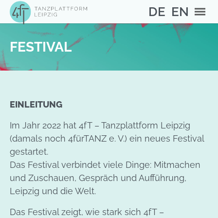
Skip to main content
Skip to page footer
DE
EN
You are here:
Home
FESTIVAL
EINLEITUNG
Im Jahr 2022 hat 4fT – Tanzplattform Leipzig
(damals noch 4fürTANZ e. V.) ein neues Festival
gestartet.
Das Festival verbindet viele Dinge: Mitmachen
und Zuschauen, Gespräch und Aufführung,
Leipzig und die Welt.
Das Festival zeigt, wie stark sich 4fT –