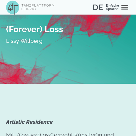
Skip to main content
Skip to page footer
DE
Einfache
Sprache
You are here:
Home
News
(Forever) Loss
Lissy Willberg
Artistic Residence
Mit „
(Forever) Loss“
erprobt Künstler*in und