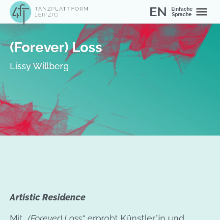
Zum Hauptinhalt springen
Skip to page footer
EN
Einfache
Sprache
Sie sind hier:
Home
Aktuelles
(Forever) Loss
Lissy Willberg
Artistic Residence
Mit „
(Forever) Loss“
erprobt Künstler*in und