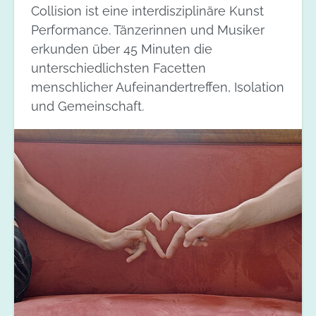
Collision ist eine interdisziplinäre Kunst
Performance. Tänzerinnen und Musiker
erkunden über 45 Minuten die
unterschiedlichsten Facetten
menschlicher Aufeinandertreffen, Isolation
und Gemeinschaft.