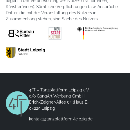
liegen in der Verantwortung der Nutzer (Trainer*innen,
Künstler*innen). Sämtliche Verpflichtungen bzw. Ansprüche
Dritter, die mit der Veranstaltung des Nutzers in
Zusammenhang stehen, sind Sache des Nutzers.
4fT – Tanzplattform Leipzig e.V.
c/o GangArt Werbung GmbH
Erich-Zeigner-Allee 64 (Haus E)
04229 Leipzig
kontakt@tanzplattform-leipzig.de