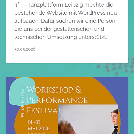
4fT – Tanzplattform Leipzig möchte die
bestehende Website mit WordPress neu
aufbauen. Dafür suchen wir eine Person,
die uns bei der gestalterischen und
technischen Umsetzung unterstützt.
30.05.2026