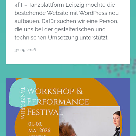
4fT – Tanzplattform Leipzig möchte die
bestehende Website mit WordPress neu
aufbauen. Dafür suchen wir eine Person,
die uns bei der gestalterischen und
technischen Umsetzung unterstützt.
30.05.2026