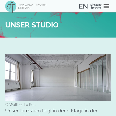
Zum Hauptinhalt springen
Skip to page footer
EN
Einfache
Sprache
Sie sind hier:
Home
Über uns
UNSER STUDIO
Show larger version for:
© Walther Le Kon
Unser Tanzraum liegt in der 1. Etage in der